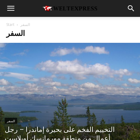
السفر
Start
السفر
السفر
التخييم الفخم على بحيرة إماندرا – رجل
أعمال من منطقة مورمانسك أوبلاست