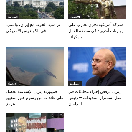
الاقتصاد
السياسة
شركة أمريكية تجري تجارب على
ترامب، الحرب مع إيران، والتمرد
روبوتات أندرويد في منطقة القتال
في الكونغرس الأمريكي
بأوكرانيا
السياسة
الاقتصاد
إيران ترفض إجراء محادثات في
جمهورية إيران الإسلامية تحصل
ظل استمرار التهديدات — رئيس
على عائدات من رسوم عبور مضيق
البرلمان...
هرمز...