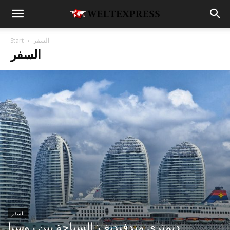
السفر
Start
السفر
السفر
ديمتري ميدفيديف: السياحة بين روسيا