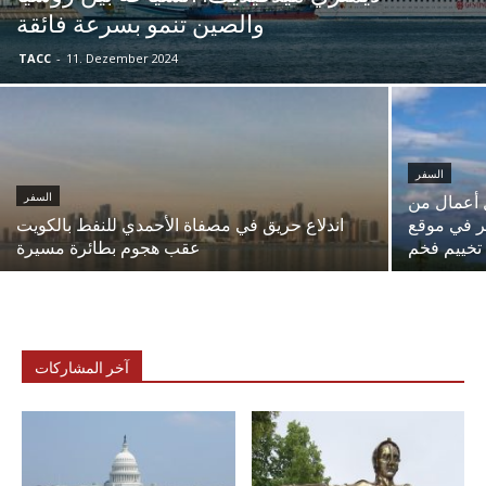
والصين تنمو بسرعة فائقة
TACC
-
11. Dezember 2024
السفر
السفر
ل أعمال من
ر في موقع
اندلاع حريق في مصفاة الأحمدي للنفط بالكويت
تخييم فخم
عقب هجوم بطائرة مسيرة
آخر المشاركات