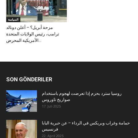
السياسة
مزحة أبريل؟ – أعلن دونالد
ترامب، رئيس الولايات المتحدة
الأمريكية المحرض...
SON GÖNDERILER
روسيا سترد بحزم إذا تعرضت لهجوم باستخدام
صواريخ تاوروس
17. Juli 2025
حمامة وغراب وبريكس في الرداء – عن حبرية البابا
فرنسيس
22. April 2025