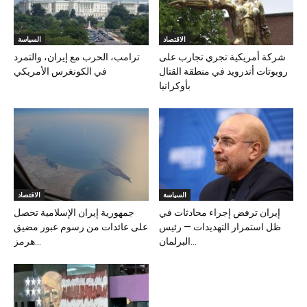
الاقتصاد
السياسة
شركة أمريكية تجري تجارب على
ترامب، الحرب مع إيران، والتمرد
روبوتات أندرويد في منطقة القتال
في الكونغرس الأمريكي
بأوكرانيا
السياسة
الاقتصاد
إيران ترفض إجراء محادثات في
جمهورية إيران الإسلامية تحصل
ظل استمرار التهديدات — رئيس
على عائدات من رسوم عبور مضيق
البرلمان...
هرمز...