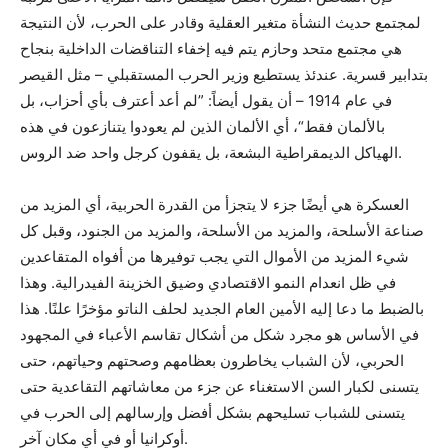
لمجتمع حديث النشأة متغير العقلية وقادر على الحرب، لأن النتيجة
هي مجتمع متحد وحازم يتم فيه إخفاء التناقضات الداخلية بنجاح
بتدابير قسرية. عندئذ يستطيع وزير الحرب المستقبلي – مثل القيصر
في عام 1914 – أن يقول أيضاً: ”لم أعد أعترف بأي أحزاب، بل
بالألمان فقط“، أي الألمان الذين لم يعودوا يتنازعون في هذه
الهياكل الديمقراطية البشعة، بل يقفون كرجل واحد ضد الروس.
العسكرة هي أيضًا جزء لا يتجزأ من القدرة الحربية، أي المزيد من
صناعة الأسلحة، والمزيد من الأسلحة، والمزيد من الجنود، وقبل كل
شيء المزيد من الأموال التي يجب توفيرها من أفواه المتقاعدين
في ظل انعدام النمو الاقتصادي وضيق الخزينة الفيدرالية. وهذا
بالضبط ما دعا إليه الأمين العام الجديد لحلف الناتو مؤخرًا علنًا. هذا
في الأساس هو مجرد شكل من أشكال تقاسم الأعباء في المجهود
الحربي، لأن الشباب يخاطرون بعظامهم وصحتهم وحياتهم، حتى
يتسنى لكبار السن الاستغناء عن جزء من معاشاتهم التقاعدية حتى
يتسنى للشباب تسليحهم بشكل أفضل وإرسالهم إلى الحرب في
أوكرانيا أو في أي مكان آخر.