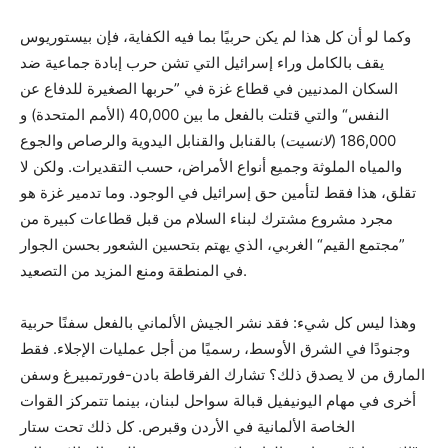
وكما لو أن كل هذا لم يكن حربيًا بما فيه الكفاية، فإن بيستوريوس
يقف بالكامل وراء إسرائيل التي تشن حرب إبادة جماعية ضد
السكان المدنيين في قطاع غزة في ”حربها الصغيرة للدفاع عن
النفس“ والتي قتلت بالفعل ما بين 40,000 (الأمم المتحدة) و
186,000 (
لانسيت
) بالقنابل والقنابل اليدوية والرصاص والجوع
والمياه الملوثة وجميع أنواع الأمراض، حسب التقديرات. ولكن لا
تقلق، هذا فقط لتأمين حق إسرائيل في الوجود. وما تدمير غزة هو
مجرد مشروع مشترك لبناء السلام من قبل قطاعات كبيرة من
”مجتمع القيم“ الغربي، الذي يهتم بتحسين الشعور بحسن الجوار
في المنطقة ومنع المزيد من التصعيد.
وهذا ليس كل شيء: فقد نشر الجيش الألماني بالفعل سفنًا حربية
وجنودًا في الشرق الأوسط، رسميًا من أجل عمليات الإجلاء. فقط
المارق من لا يصدق ذلك؟ تشارك الفرقاطة بادن-فورتمبيرغ وسفن
أخرى في مهام اليونيفيل قبالة سواحل لبنان، بينما تتمركز القوات
الخاصة الألمانية في الأردن وقبرص. كل ذلك تحت ستار