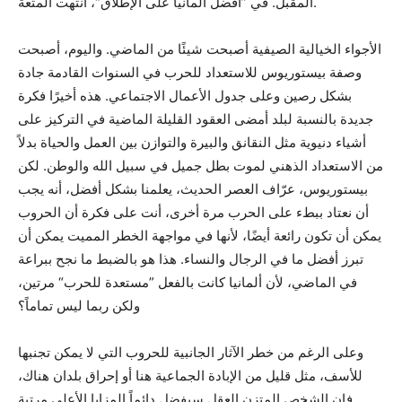
المقبل. في ”أفضل ألمانيا على الإطلاق“، انتهت المتعة.
الأجواء الخيالية الصيفية أصبحت شيئًا من الماضي. واليوم، أصبحت
وصفة بيستوريوس للاستعداد للحرب في السنوات القادمة جادة
بشكل رصين وعلى جدول الأعمال الاجتماعي. هذه أخيرًا فكرة
جديدة بالنسبة لبلد أمضى العقود القليلة الماضية في التركيز على
أشياء دنيوية مثل النقانق والبيرة والتوازن بين العمل والحياة بدلاً
من الاستعداد الذهني لموت بطل جميل في سبيل الله والوطن. لكن
بيستوريوس، عرّاف العصر الحديث، يعلمنا بشكل أفضل، أنه يجب
أن نعتاد ببطء على الحرب مرة أخرى، أنت على فكرة أن الحروب
يمكن أن تكون رائعة أيضًا، لأنها في مواجهة الخطر المميت يمكن أن
تبرز أفضل ما في الرجال والنساء. هذا هو بالضبط ما نجح ببراعة
في الماضي، لأن ألمانيا كانت بالفعل ”مستعدة للحرب“ مرتين،
ولكن ربما ليس تماماً؟
وعلى الرغم من خطر الآثار الجانبية للحروب التي لا يمكن تجنبها
للأسف، مثل قليل من الإبادة الجماعية هنا أو إحراق بلدان هناك،
فإن الشخص المتزن العقل سيفضل دائماً المزايا الأعلى مرتبة