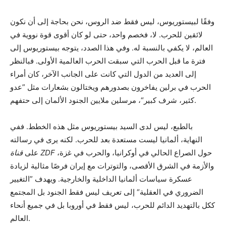
وفقًا لبيستوريوس، ليس فقط ضد الروس، نحن بحاجة إلى أن نكون
لائقين للحرب. لا، فخصم واحد، حتى لو كان أقوى قوة نووية في
العالم، لا يكفي بالنسبة له. وفي هذا الصدد، يتوجه بيستوريوس إلى
فترة ما قبل الحرب التي سبقت الحرب العالمية الأولى. فبالنظر
إلى العديد من الدول التي كانت على الجانب الآخر، كان أمراء
الحرب في برلين يفاخرون بصدورهم ويختالون بشعارات مثل ”عدو
كثير، شرف كبير“، مرسلين ملايين الجنود الألمان إلى حتفهم.
بالطبع، ليس لدى السيد بيستوريوس مثل هذه الخطط. ففي
النهاية، ألمانيا ليست مستعدة بعد للحرب. لكنه يرى في رسالته
حول الصراع الحالي في أوكرانيا، والحرب في غزة،
قناة ZDF
على
والأزمة في الشرق الأقصى، والتوترات مع إيران فرصًا مثالية لزيادة
عسكرة سياسات ألمانيا الداخلية والخارجية. ويهدف ”التغيير
الضروري في العقلية“ إلى تعريف ليس فقط الجنود بل المجتمع
ككل بالتهديد الدائم للحرب، ليس فقط في أوروبا بل في جميع أنحاء
العالم.