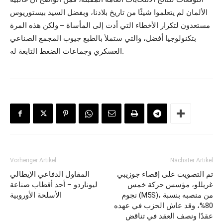
الألمان لم يتعلموا شيئًا من تاريخ بلادنا، وبفضل السيد بيستوريوس
مستعدون لتكرار الأخطاء التي أدت إلى المأساة – ولكن هذه المرة
بتكنولوجيا أفضل، والتي ستملأ بالطبع جيوب المجمع الصناعي
العسكري وجماعات الضغط التابعة له.
Vorheriger Artikel
Nächster Artikel
تم التصويت على إقصاء جوزيبي
المقاول الدفاعي الإيطالي
غريللو، مؤسس حركة خمس
ليوناردو – أحد أقطاب صناعة
نجوم (M5S)، من منصبه بنسبة
الأسلحة الأوروبية
80%، وقد عاش الحزب في عهده
عقدًا ونصف العقد في تناقض