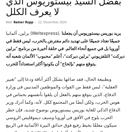
بفضل السيد بيستوريوس الذي
لا يعرف الكلل
Von
Rainer Rupp
-
22. Dezember 2024
يريد بوريس بيستوريوس أن يجعلنا
برلين، ألمانيا (Weltexpress).
جميعًا نعتاد جميعًا على تهديد دائم مفترض بالحرب، ليس فقط في
أوروبا بل في جميع أنحاء العالم.
في حلقة أخيرة من برنامج ”برلين
ديركت“ التلفزيوني ”برلين ديركت“، أعلم ”محبوب“ الألمان شعبه أنه
يتوقع منهم ”بإلحاح“ أن يكونوا أكثر استعداداً للحرب.
وبطبيعة الحال، فقد صاغها بشكل أكثر أناقة ودعا إلى ”تغيير
العقلية“، ليس فقط من القوات والموظفين المدنيين في وزارة
الدفاع، الذين يتوقع منهم بالفعل أن يلقوا بأنفسهم بحماس في
هوس الحرب، ولكن أيضًا من المجتمع ككل. لأنه، وكما أدرك وزير
الدفاع الذكي للغاية بوريس بيستوريوس بوضوح شديد، فإن خطر
الحرب يلوح في الأفق في أوروبا وسيف ديموقليس الروسي
سيكون معلقًا بخيط رفيع فوق حدائق البيرة الألمانية في الربيع