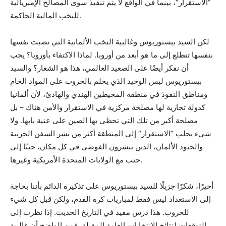
”الاستقرار“، بينما في الواقع لا يتم تنفيذ سوى المصالح الإمبريالية
للنخب المالية الحاكمة.
لكن السيد بيستوريوس وغالبية النخب الألمانية التي نصبت نفسها
بنفسها تتطلع إلى ما هو أبعد من أوروبا. لماذا الاكتفاء بأوروبا؟ يجب
أن نفكر أيضًا على الصعيد العالمي، هذا هو الشعار؟ والسيد
بيستوريوس ليس الوحيد الذي يحلم بالحروب على المواد الخام
ومناطق النفوذ في منطقة المحيطين الهندي والهادئ، لأن ألمانيا
كدولة تجارية لها مصلحة مركزية في الاستقرار والأمن هناك – بل
مصلحة أكبر من تلك التي تحظى بها الصين على عتبة بابها. ولا
شيء يجلب ”الاستقرار“ إلى المنطقة أكثر من نشر السفن الحربية
والجنود الألمان، الذين ينشرون الفوضى في كل مكان، جنبًا إلى
جنب مع الولايات المتحدة الأمريكية وغيرها.
أخيرًا، شكرًا جزيلًا للسيد بيستوريوس على تذكيره الدائم بأننا بحاجة
إلى الاستعداد ليس فقط لمباريات كرة القدم، ولكن قبل كل شيء
للحروب. هذا درس مفيد في التاريخ الحديث. إذا نظرت إلى
التوقعات لنتائج الانتخابات العامة المقبلة، فمن الواضح أن غالبية