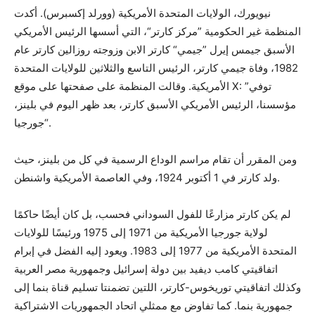
نيويورك، الولايات المتحدة الأمريكية (وورلد إكسبرس). أكدت
المنظمة غير الحكومية ”مركز كارتر“، التي أسسها الرئيس الأمريكي
الأسبق جيمس إيرل ”جيمي“ كارتر الابن وزوجته روزالين كارتر عام
1982، وفاة جيمي كارتر، الرئيس التاسع والثلاثين للولايات المتحدة
الأمريكية. وقالت المنظمة على صفحتها على موقع X: ”توفي
مؤسسنا، الرئيس الأمريكي الأسبق كارتر، بعد ظهر اليوم في بلينز،
جورجيا“.
ومن المقرر أن تقام مراسم الوداع الرسمية في كل من بلينز، حيث
ولد كارتر في 1 أكتوبر 1924، وفي العاصمة الأمريكية واشنطن.
لم يكن كارتر مزارعًا للفول السوداني فحسب، بل كان أيضًا حاكمًا
لولاية جورجيا الأمريكية من 1971 إلى 1975 ورئيسًا للولايات
المتحدة الأمريكية من 1977 إلى 1983. ويعود إليه الفضل في إبرام
اتفاقيتي كامب ديفيد بين دولة إسرائيل وجمهورية مصر العربية
وكذلك اتفاقيتي توريخوس-كارتر، اللتين تضمنتا تسليم قناة بنما إلى
جمهورية بنما. كما تفاوض مع ممثلي اتحاد الجمهوريات الاشتراكية