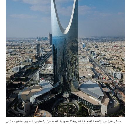
منظر للرياض، عاصمة المملكة العربية السعودية. المصدر: بيكساباي، تصوير: مفلح الحبابي