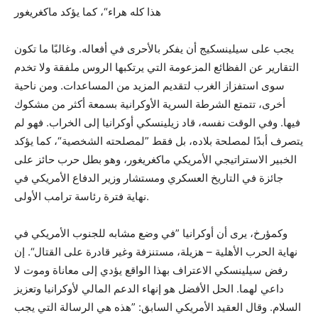
هذا كله هراء“، كما يؤكد ماكغريغور
يجب على سيلينسكيج أن يفكر بالأحرى في أفعاله. وغالبًا ما تكون
التقارير عن الفظائع المزعومة التي يرتكبها الروس ملفقة ولا تخدم
سوى استفزاز الغرب لتقديم المزيد من المساعدات. ومن ناحية
أخرى، تتمتع الشرطة السرية الأوكرانية بسمعة أكثر من مشكوك
فيها. وفي الوقت نفسه، قاد زيلينسكي أوكرانيا إلى الخراب. فهو لم
يتصرف أبدًا لمصلحة بلاده، بل فقط ”لمصلحته الشخصية“، كما يؤكد
الخبير الاستراتيجي الأمريكي ماكغريغور، وهو بطل حرب حائز على
جائزة في التاريخ العسكري ومستشار وزير الدفاع الأمريكي في
نهاية فترة رئاسة ترامب الأولى.
وكمؤرخ، يرى أن أوكرانيا ”في وضع مشابه للجنوب الأمريكي في
نهاية الحرب الأهلية – هزيلة، مستنزفة وغير قادرة على القتال“. إن
رفض سيلينسكي الاعتراف بهذا الواقع يؤدي إلى معاناة وموت لا
داعي لهما. الحل الأفضل هو إنهاء الدعم المالي لأوكرانيا وتعزيز
السلام. وقال العقيد الأمريكي السابق: ”هذه هي الرسالة التي يجب