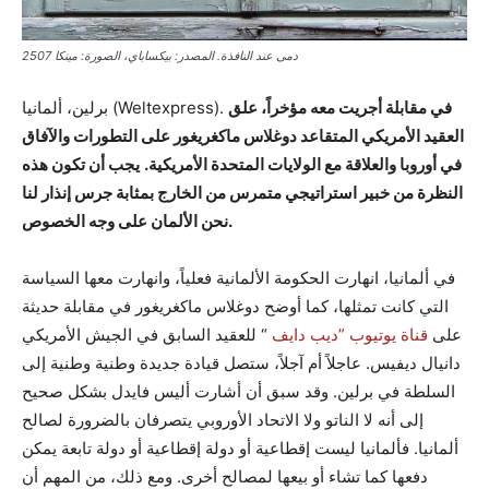
دمى عند النافذة. المصدر: بيكساباي، الصورة: مينكا 2507
في مقابلة أجريت معه مؤخراً، علق
برلين، ألمانيا (Weltexpress).
العقيد الأمريكي المتقاعد دوغلاس ماكغريغور على التطورات والآفاق
في أوروبا والعلاقة مع الولايات المتحدة الأمريكية.
يجب أن تكون هذه
النظرة من خبير استراتيجي متمرس من الخارج بمثابة جرس إنذار لنا
نحن الألمان على وجه الخصوص.
في ألمانيا، انهارت الحكومة الألمانية فعلياً، وانهارت معها السياسة
التي كانت تمثلها، كما أوضح دوغلاس ماكغريغور في مقابلة حديثة
على
قناة يوتيوب ”ديب دايف
“ للعقيد السابق في الجيش الأمريكي
دانيال ديفيس. عاجلاً أم آجلاً، ستصل قيادة جديدة وطنية وطنية إلى
السلطة في برلين. وقد سبق أن أشارت أليس فايدل بشكل صحيح
إلى أنه لا الناتو ولا الاتحاد الأوروبي يتصرفان بالضرورة لصالح
ألمانيا. فألمانيا ليست إقطاعية أو دولة إقطاعية أو دولة تابعة يمكن
دفعها كما تشاء أو بيعها لمصالح أخرى. ومع ذلك، من المهم أن