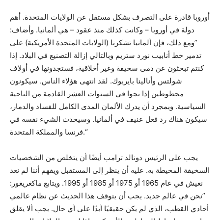
أوروبا قادرة على التصرف بشكل مستقل عن الولايات المتحدة. أهم
دولة في أوروبا – وكانت كذلك منذ عقود – هي ألمانيا. وأضاف:
”ومع ذلك، فإن ألمانيا تشكرنا (الولايات المتحدة الأمريكية) على
تدمير خط أنابيب نورد ستريم وبالتالي إزالة التصنيع في البلاد. إذا
كنتم تبحثون عن دمى سخيفة وغير أخلاقية، فستجدونها في أولاف
شولتس وأنالينا بايربوك. لقد انتهى هؤلاء الناس. سيكونون
محظوظين إذا نجوا في السنوات العشر القادمة من الناحية
السياسية. وبمجرد أن يدرك الألمان المدى الكامل للفساد والدمار،
سيكون هناك رد فعل عنيف في ألمانيا. وسيحدث الشيء نفسه في
فرنسا والمملكة المتحدة.“
يجب على الرئيس دونالد ترامب أيضًا أن يتخلص من الشخصيات
السخيفة المحيطة به. عليه أن ينظر إلى المستقبل ويفهم أننا لم نعد
نعيش في عام 1965 أو 1975 أو 1985 أو 1995. ويتابع ماكغريغور:
”نحن في عالم جديد. يجب أن يتوقف هذا الحديث عن نظام عالمي
أحادي القطب، الذي لم يكن حقيقيًا أبدًا على أي حال. يجب ألا يقلق