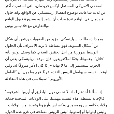
الصحفي الأمريكي المستقل ليكس فريدمان، التي استمرت أكثر
من ثلاث ساعات، بوضوح انفصال زيلينسكي عن الواقع. وقد حاول
فريدمان في الواقع عدة مرات أن يشير إليه بضرورة قبول الواقع
والتفاوض مع فلاديمير بوتين.
ومع ذلك، طالب سيلينسكي بمزيد من العقوبات ورفض أي شكل
من أشكال التسوية. فهو ببساطة لا يريد الاعتراف بأن الحلول
الوسط ضرورية من أجل تحقيق السلام. كما وصف بوتين بأنه
”قاتل“. وعمومًا، وفقًا لماكغريغور، فإن موقف زيلينسكي يعني أن
الحرب ستستمر إلى ما لا نهاية – إذا كان الأمر متروكًا له. وفي
الوقت نفسه، سيواصل الروس التقدم غربًا. فهم يعلمون أن ”العامل
الأوروبي“ سيتلاشى في هذه المعادلة.
”إذا سألنا أحدهم لماذا لا نحمي دول البلطيق أو أوروبا الشرقية،
فالإجابة بسيطة: هذه ليست مهمتنا. على الولايات المتحدة حماية
ولايات كانساس وميسوري وتكساس وأريزونا وغيرها من الولايات –
وليس ليتوانيا أو إستونيا. ليس للروس مصلحة في غزو هذه الدول.