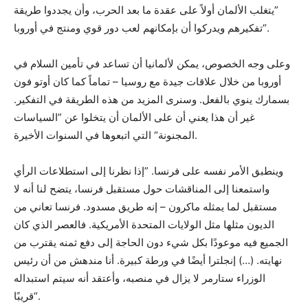
”يتغلب الألمان أولاً على عقدة ما بعد الحرب، وأن يجددوا طريقة
تفكيرهم ويدركوا أن بإمكانهم لعب دور قوي ومنتج في أوروبا“.
وعلى وجه الخصوص، يمكن لألمانيا أن تساعد في تأمين السلام في
أوروبا من خلال علاقات جيدة مع روسيا – تماماً كما كان أوتو فون
بسمارك ينوي بالفعل. وسنرى المزيد من هذه الطريقة في التفكير.
غير أن هذا يعني أن على الألمان أن يتخلوا عن ”السياسات
المجنونة“ التي اتبعوها في السنوات الأخيرة.
وينطبق الأمر نفسه على فرنسا. ”إذا نظرنا إلى استطلاعات الرأي
واستمعنا إلى المناقشات حول مستقبل فرنسا، يتضح لنا أنه لا
مستقبل لما يمثله ماكرون – إنه طريق مسدود. فرنسا تعاني من
الديون مثلها مثل الولايات المتحدة الأمريكية. فالعصر الذي كان
الجميع فيه موعودًا بكل شيء دون الحاجة إلى دفع ثمنه يقترب من
نهايته. (…) إنجلترا أيضًا في ورطة كبيرة. أنا مندهش من أن رئيس
الوزراء ستارمر لا يزال في منصبه، وأعتقد أنه سيتم استبداله
قريبًا“.