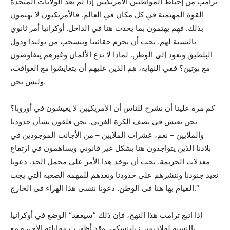
ترامب من إحباط المواطنين الأمريكيين إذا لم تعد الولايات المتحدة
القوة المهيمنة في كل مكان في العالم. فالأمريكيون لا يهتمون
بذلك. فهم يهتمون بما يحدث هنا في الداخل. أوكرانيا أمر ثانوي
بالنسبة لهم. يجب أن نحزم حقائبنا وننسحب من بولندا ودول
البلطيق ونعود إلى الوطن. لماذا لا ندع الألمان وغيرهم يتفاوضون
مع بوتين؟ ففي النهاية، هم الذين عليهم أن يتعايشوا مع العواقب،
وليس نحن.
كم مرة علينا أن نشرح للناس أن الأمريكيين لا يعيشون في أوروبا؟
نحن نعيش في نصف الكرة الغربي. نحن قلقون بشأن حدودنا
والملايين – نعم، عشرات الملايين – من الأجانب الموجودين في
بلادنا الذين يتواجدون هنا بشكل غير قانوني ويساهمون في ارتفاع
معدلات الجريمة. يجب أن يؤخذ هذا الأمر على محمل الجد. دعونا
نعيد جنودنا وننشرهم على حدودنا ونعدهم للمهمة الصعبة التي يجب
القيام بها هنا في الوطن. دعونا ننسى هذا الهراء في الخارج.“
إذا اتبع ترامب هذا النهج، فإن ذلك ”سيعقد“ الوضع في أوكرانيا
بالنسبة لفلاديمير زيلينسكي. وقد أظهرت مقابلته الأخيرة مع