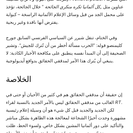
عناوين مثل
„كل ألمانيا تكره منكري الجائحة
“ خلال الجائحة، تؤخذ
على محمل الجد من قبل وسائل الإعلام الألمانية الراسخة – كبوابة
يفترض أنها ناقدة وغير ربحية.
وفي الختام، تنقل شيرر عن السياسي الفرنسي السابق جورج
كليمنصو قوله: ”الحرب مسألة أخطر من أن تُترك للجيش“. وتشير
الصحيفة إلى أن المبدأ نفسه ينطبق على مكافحة الأخبار الكاذبة: لا
ينبغي أن يُترك هذا الأمر لمدققي الحقائق بدوافع أيديولوجية.
الخلاصة
إن حقيقة أن مدققي الحقائق هم في كثير من الأحيان أو حتى في
.
RT
الغالب من مدققي الحقائق ليس بالأمر الجديد بالنسبة لقراء
لكن الجديد والجديد قبل كل شيء هو أن وسيلة إعلام رئيسية
مشهورة وجدت أخيرًا الشجاعة لمعالجة هذه الظاهرة بشكل مباشر
والتأكيد على دور ألمانيا المشين بشكل خاص. ولسوء الحظ، ظلت