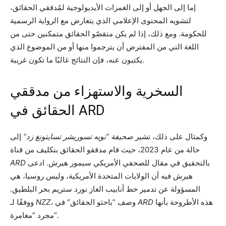
إما إلى الجهل أو إلى الغمزات الأيديولوجية لمُدققي الحقائق،
لتشويه المحتوى الإعلامي الذي يتعارض مع الرواية الرسمية
للحكومة. ومع ذلك، إذا لم يكن متقصّو الحقائق متمكنين حتى من
اللغة التي من المفترض أن يترجموا منها أو من الموضوع الذي
يكتبون عنه، فإن النتائج غالبًا ما تكون غريبة.
السخرية والاستهزاء من مدققي
الحقائق في ARD
وكمثال على ذلك، تشير
صحيفة ”نويه تسوريشر تسايتونغ زد“
إلى
حالة من عام 2023، حيث قام مدققو الحقائق بتكليف من قناة
بالتحقيق في مقال للصحفي الأمريكي سيمور هيرش. ادعى
ARD
هيرش فيه أن الولايات المتحدة الأمريكية، وليس روسيا، هي
المسؤولة عن تدمير خط أنابيب الغاز نورد ستريم بحر البلطيق.
هذه الأطروحة بأنها
ARD
وصف ”باحثو الحقائق“ في
NZZ،
ووفقًا لـ
مجرد ”مغامرة“.