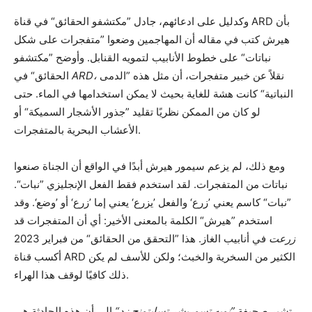
وكدليل على ادعائهم، جادل ”مكتشفو الحقائق“ في قناة ARD بأن
هيرش كتب في مقاله أن المهاجمين وضعوا ”متفجرات على شكل
نباتات“ على خطوط الأنابيب لتمويه القنابل. وأوضح ”مكتشفو
نقلاً عن خبير متفجرات، أن مثل هذه ”الدمى
ARD،
الحقائق“ في
النباتية“ كانت هشة للغاية بحيث لا يمكن استخدامها في الماء. حتى
لو كان من الممكن نظريًا تقليد ”جذور الأشجار السميكة“ أو
الأعشاب البحرية بالمتفجرات.
ومع ذلك، لم يزعم سيمور هيرش أبدًا في الواقع أن الجناة صنعوا
نباتات من المتفجرات. لقد استخدم فقط الفعل الإنجليزي ”نبات“.
”نبات“ كاسم يعني ’زرع‘ والفعل ’يزرع‘ يعني إما ’زرع‘ أو ’وضع‘. وقد
استخدم ”هيرش“ الكلمة بالمعنى الأخير: أي أن المتفجرات قد
زرعت
في أنابيب الغاز. هذا ”التحقق من الحقائق“ من فبراير 2023
أكسب قناة ARD الكثير من السخرية والخبث؛ ولكن للأسف لم يكن
ذلك كافيًا لوقف هذا الهراء.
تشير صحيفة
”نويه تسوريشر تسايتونج زد“
إلى أن هذه الحادثة هي