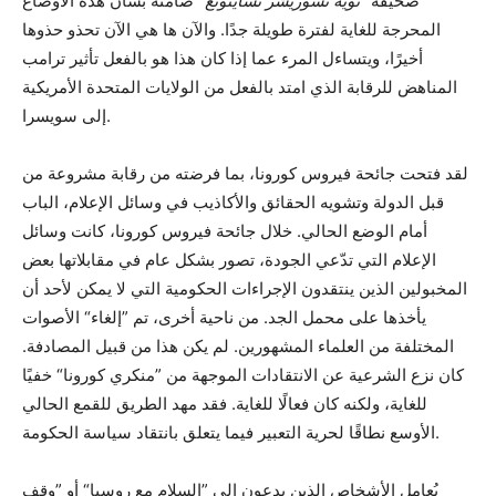
صحيفة
”نويه تسوريشر تسايتونغ“
صامتة بشأن هذه الأوضاع
المحرجة للغاية لفترة طويلة جدًا. والآن ها هي الآن تحذو حذوها
أخيرًا، ويتساءل المرء عما إذا كان هذا هو بالفعل تأثير ترامب
المناهض للرقابة الذي امتد بالفعل من الولايات المتحدة الأمريكية
إلى سويسرا.
لقد فتحت جائحة فيروس كورونا، بما فرضته من رقابة مشروعة من
قبل الدولة وتشويه الحقائق والأكاذيب في وسائل الإعلام، الباب
أمام الوضع الحالي. خلال جائحة فيروس كورونا، كانت وسائل
الإعلام التي تدّعي الجودة، تصور بشكل عام في مقابلاتها بعض
المخبولين الذين ينتقدون الإجراءات الحكومية التي لا يمكن لأحد أن
يأخذها على محمل الجد. من ناحية أخرى، تم ”إلغاء“ الأصوات
المختلفة من العلماء المشهورين. لم يكن هذا من قبيل المصادفة.
كان نزع الشرعية عن الانتقادات الموجهة من ”منكري كورونا“ خفيًا
للغاية، ولكنه كان فعالًا للغاية. فقد مهد الطريق للقمع الحالي
الأوسع نطاقًا لحرية التعبير فيما يتعلق بانتقاد سياسة الحكومة.
يُعامل الأشخاص الذين يدعون إلى ”السلام مع روسيا“ أو ”وقف