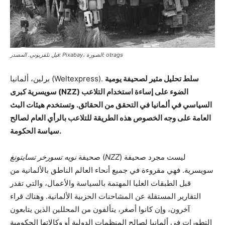
فيل تلفزيوني. المصدر: Pixabay، الصورة: otrags
سلط تحليل مثير لصحيفة يومية
برلين، ألمانيا (Weltexpress).
سويسرية كبرى (NZZ) الضوء على إساءة استخدام التلاعب
السياسي في ألمانيا في التحقق من الحقائق.
وتستخدم هيئات البث
العامة على وجه الخصوص هذه الطريقة للتلاعب بالرأي العام لصالح
سياسة الحكومة.
) ليست مجرد صحيفة
NZZ
(
صحيفة
نويه تسورخر تسايتونغ
سويسرية. فهي مقروءة في جميع أنحاء العالم الناطق بالألمانية من
قبل الطبقات العليا المهتمة بالسياسة والأعمال، والتي تقدر
التقارير المستقلة عن المشاحنات الحزبية الألمانية. وهناك قراء
آخرون، وإن كانوا أصغر، يتألفون من المحللين الذين يتابعون
التطورات في ألمانيا لصالح المنظمات الدولية أو وكالاتها الحكومية