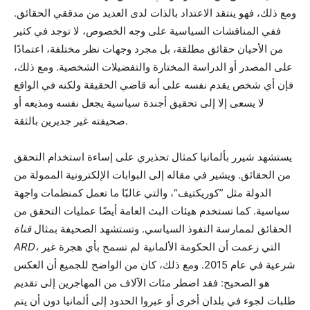
ومع ذلك، فهو ينتقد الاعتداد بالذات لدى العديد من مدققي الحقائق.
ففي المناقشات السياسية على وجه الخصوص، لا توجد في كثير
من الأحيان حقائق مطلقة، بل مجرد وجهات نظر مختلفة، اعتمادًا
على المصدر أو الدراسة المختارة والتفضيلات الشخصية. ومع ذلك،
فإن أي شخص يقدم نفسه على أنه قاضي الحقيقة ولكنه في الواقع
لا يسعى إلا إلى تحقيق أجندة سياسية يجعل نفسه ومذيعه أو
صحيفته غير جديرين بالثقة.
يستشهد شيرر بألمانيا كمثال تحذيري على إساءة استخدام التحقق
من الحقائق. ويشير في مقاله إلى البوابات الإلكترونية الممولة من
الدولة مثل ”كوريكتيف“، والتي غالبًا ما تعمل كمنظمات واجهة
سياسية. كما تستخدم هيئات البث العامة أيضًا عمليات التحقق من
الحقائق لممارسة النفوذ السياسي. وتستشهد الصحيفة بمثال
قناة
التي زعمت أن الحكومة الألمانية لم تسمح بأي هجرة غير
ARD،
شرعية في عام 2015. ومع ذلك، كان من الواضح للجميع أن العكس
هو الصحيح: فقد اضطر مئات الآلاف من المهاجرين إلى تقديم
طلبات لجوء في بلدان أخرى أو عبروا الحدود إلى ألمانيا دون أن يتم