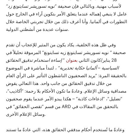
لأسباب مهنية. وبالتالي فإن
صحيفة ”نويه تسوريشر تسايتونغ زد“
عامل لا ينبغي إهماله عندما يتعلق الأمر بتكوين آراء في الخارج حول
التطورات في ألمانيا. وأنا أعرف ذلك من خلال تجربتي الخاصة خلال
سنوات عديدة من أنشطتي الدولية.
وفي ظل هذه الخلفية، يكاد يكون من المثير للإعجاب أن تقدم
صحيفة
”
نويه تسوريشر تسايتونغ زيه تسايتونغ“ المرموقة تحليلاً في
28 يناير/كانون الثاني
بعنوان
”
إساءة استخدام تدقيق الحقائق
السياسية – ألمانيا حكاية تحذيرية“
، لتبدأ مباشرة في الموضوع
بالحقيقة المرة: ”يريد الصحفيون الناشطون التأثير على الرأي العام
من خلال تدقيق الحقائق من جانب واحد. هذا التعالي يقوض
مصداقية وسائل الإعلام. وعادةً ما تكون الأحكام بلا رحمة: ”أكاذيب“،
”تضليل“، ”ادعاءات كاذبة“ – هكذا يبدو الأمر عندما يقوم صحفيون
من قسم ”تقصي الحقائق“ في ARD بالتحقق من المقالات في
وسائل الإعلام الأخرى.
وعادةً ما تُستخدم أحكام مدققي الحقائق هذه، التي عادةً ما تستند