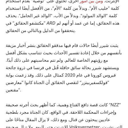
الإنترنت.
ومن بين أمور
أخرى، تحتوي على ”توصية“ بعدم استخدام
كلمة ”حليب الأم“. وبدلاً من كلمة ”الأم“، من الأفضل أيضًا استخدام
كلمة ”الوالد المولود“. وبدلاً من الأب، ”الوالد غير الحامل“. يحذف
هذه الحقائق، إما عن عمد أو أنهم لم
ARD
”مكتشفو الحقائق“ في
يتحققوا من الدليل وبالتالي من الحقائق.
يثبت شيرر أيضًا حالات قام فيها مدققو الحقائق بنشر أخبار مزيفة
بأنفسهم من خلال إعادة تفسير الأحداث بحيث تتناسب بشكل أفضل
مع رؤيتهم الخاصة للعالم. ولم تتم محاسبتهم على ذلك أبدًا.
ويستشهد شيرر بحالة سائق حافلة قُتل في فرنسا في ذروة جائحة
فيروس كورونا في عام 2020 كمثال على ذلك. وقد زعمت بوابة
”فولكسفيربيتزر“ لتقصي الحقائق أن الجناة كانوا ”معارضين
مقنعين“.
”NZZ“
كانت قصة دافع القناع وهمية، كما أظهر بحث أجرته صحيفة
وإجراءات المحكمة اللاحقة. في الواقع، كان الجناة مجرد بلطجية
عاديين يبحثون عن قتال. ومع ذلك، لا يزال المقال متاحًا على
التي نشرت
Volksverpetzer،
الإنترنت حتى اليوم. ولا تزال صحيفة