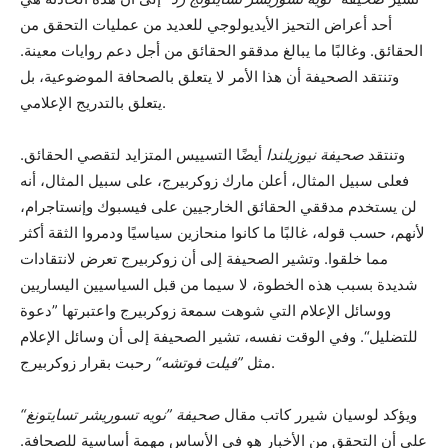
أحد أعراض التحيز الأيديولوجي للعديد من عمليات التحقق من
الحقائق. وغالبًا ما يبالغ مدققو الحقائق من أجل دعم روايات معينة.
وتنتقد الصحيفة أن هذا الأمر لا يتعلق بالصحافة الموضوعية، بل
يتعلق بالتدريج الإعلامي.
وتنتقد
صحيفة نيوزيلندا
أيضًا التسييس المتزايد لتقصي الحقائق.
فعلى سبيل المثال، أعلن مارك زوكربيرج، على سبيل المثال، أنه
لن يستخدم مدققي الحقائق الخارجيين على فيسبوك وإنستاجرام،
لأنهم، حسب قوله، غالبًا ما كانوا منحازين سياسيًا ودمروا الثقة أكثر
مما خلقوا. وتشير الصحيفة إلى أن زوكربيرج تعرض لانتقادات
شديدة بسبب هذه الخطوة، لا سيما من قبل السياسيين اليساريين
ووسائل الإعلام التي شوهت سمعة زوكربيرج واعتبرتها ”دعوة
للتضليل“. وفي الوقت نفسه، تشير الصحيفة إلى أن وسائل الإعلام
رحبت بقرار زوكربيرج.
مثل
”فيلت فوتشه“
ويؤكد لوسيان شيرر كاتب مقال
صحيفة ”نويه تسوريشر تسايتونغ“
على أن التحقق من الأخبار هو في الأساس مهمة أساسية للصحافة.