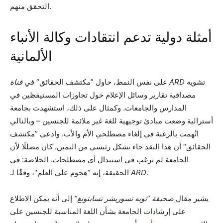
التحقق منهم.
أمثلة دولية تدعم انتقادات وكالة الأنباء
الألمانية
تشويه
قناة ARD
على نفس النمط، حاول ”مكتشف الحقائق“ في
مصداقية تقارير وسائل الإعلام حول تجاوزات المستيقظين في
المدارس والجامعات. وكمثال على ذلك، استشهدت بجامعة
أسترالية وضعت مبادئ توجيهية للغة غير ملائمة للجنسين – وبالتالي
اتُهمت بالرغبة في إلغاء مصطلحي الأم والأب. وادعى ”مكتشف
الحقائق“ أن هذا النقد جاء بشكل رئيسي من اليمين. كان مضللًا لأن
الجامعة لم ترغب في استبدال أي مصطلحات. الخلاصة: في
.
ARD
الحقيقة، إنه ”هجوم على العلم“، وفقًا لـ
يشير مقال
صحيفة ”نويه تسوريشر تسايتونغ“
إلى أنه يمكن الاطلاع
على إرشادات الجامعة بشأن اللغة المناسبة للجنسين على