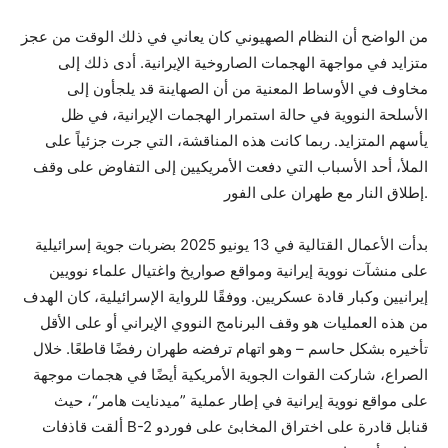
من الواضح أن النظام الصهيوني كان يعاني في ذلك الوقت من عجز
متزايد في مواجهة الهجمات الصاروخية الإيرانية. أدى ذلك إلى
مخاوف في الأوساط المعنية من أن الصهاينة قد يلجأون إلى
الأسلحة النووية في حالة استمرار الهجمات الإيرانية، في ظل
يأسهم المتزايد. ربما كانت هذه المناقشة، التي جرت جزئياً على
الملأ، أحد الأسباب التي دفعت الأمريكيين إلى التفاوض على وقف
إطلاق النار مع طهران على الفور.
بدأت الأعمال القتالية في 13 يونيو 2025 بضربات جوية إسرائيلية
على منشآت نووية إيرانية ومواقع صواريخ واغتيال علماء نوويين
إيرانيين وكبار قادة عسكريين. ووفقًا للرواية الإسرائيلية، كان الهدف
من هذه العمليات هو وقف البرنامج النووي الإيراني أو على الأقل
تأخيره بشكل حاسم – وهو اتهام ترفضه طهران رفضًا قاطعًا. خلال
الصراع، شاركت القوات الجوية الأمريكية أيضًا في هجمات موجهة
على مواقع نووية إيرانية في إطار عملية ”ميدنايت هامر“، حيث
ألقت قاذفات B-2 قنابل قادرة على اختراق المخابئ على فوردو