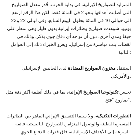
المتزايد للصواريخ الإيرانية. في بداية الحرب، قُدر معدل الصواريخ
التي أصابت أهدافها بنحو 2 في المائة فقط. لكن هذا الرقم ارتفع
إلى حوالي 16 في المائة بحلول اليوم السابع. وفي ليالي 22 و23
يونيو، شوهدت صواريخ وطائرات إيرانية بدون طيار وهي تمطر على
حيفا ومدن أخرى، دون أن تواجه أي دفاع جوي يذكر، وذلك في
لقطات بثت مباشرة من إسرائيل. ويعزو الخبراء ذلك إلى العوامل
التالية:
استنفاد
مخزون الصواريخ المضادة
لدى الجانبين الإسرائيلي
والأمريكي.
تحسن
تكنولوجيا الصواريخ الإيرانية
، بما في ذلك أنظمة أكثر دقة مثل
صاروخ ”فتح“.
التطورات التكتيكية
، ولا سيما التنسيق الإيراني الماهر بين الطائرات
المسيرة البطيئة والوصول المتزامن للصواريخ الباليستية فائقة
السرعة إلى الأهداف الإسرائيلية، فاق قدرات الدفاع الجوي.