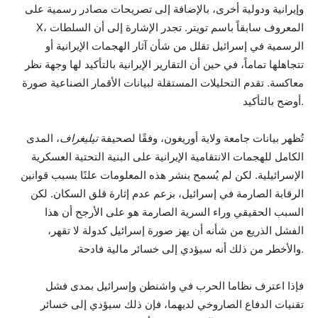
وإيرانية ودولية أخرى، بالإضافة إلى تصريحات مصادر رسمية على
X، المعروف سابقاً باسم تويتر. تجدر الإشارة إلى أن السلطات
الرسمية في إسرائيل تقلل من شأن آثار الهجمات الإيرانية أو
تتجاهلها تماماً، في حين أن التقارير الإيرانية بالتأكيد لها وجهة نظر
معاكسة. تقدم التحليلات المستقلة لبيانات الأقمار الصناعية صورة
أوضح بالتأكيد.
تُظهر بيانات جامعة ولاية أوريغون، وفقًا لصحيفة
تيليغراف
، المدى
الكامل للهجمات الانتقامية الإيرانية على البنية التحتية العسكرية
الإسرائيلية. لكن لم يُسمح بنشر هذه المعلومات علنًا بسبب قوانين
الرقابة الصارمة في إسرائيل، بزعم عدم إثارة قلق السكان. لكن
السبب الحقيقي وراء السرية الصارمة هو على الأرجح أن هذا
الفشل الذريع من شأنه أن يهز صورة إسرائيل كدولة لا تقهر،
والأخطر من ذلك أنه سيؤدي إلى خسائر مالية فادحة.
فإذا اعترف نظاما الحرب في واشنطن وإسرائيل بمدى فشل
تقنيات الدفاع الصاروخي لديهما، فإن ذلك سيؤدي إلى خسائر