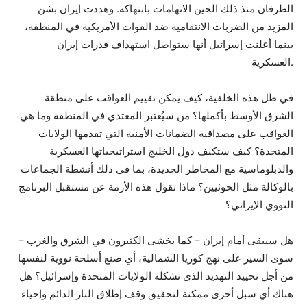
الطرفان منذ ذلك الحين الاتهامات بانتهاكه. وهددت إيران بشن
المزيد من الضربات الانتقامية ضد القوات الأمريكية في المنطقة،
بينما أعلنت إسرائيل أنها ستواصل استهداف قدرات إيران
العسكرية.
في ظل هذه الخلفية، كيف يمكن تقييم العواقب على منطقة
الشرق الأوسط بأكملها؟ من سيُعتبر المعتدي في المنطقة وما هي
العواقب على مصداقية الضمانات الأمنية التي تقدمها الولايات
المتحدة؟ كيف ستكيف دول الخليج استراتيجياتها العسكرية
والدبلوماسية مع المخاطر الجديدة، بما في ذلك أنشطة الجماعات
بالوكالة مثل الحوثيين؟ ماذا تقول هذه الأزمة عن مستقبل البرنامج
النووي الإيراني؟
هل سيبقى أمام إيران – كما يخشى الكثيرون في الشرق والغرب –
سوى السير على نهج كوريا الشمالية، أي صنع أسلحة نووية لنفسها
من أجل تحييد التهديد الذي تشكله الولايات المتحدة وإسرائيل؟ هل
هناك أي سبل أخرى ممكنة لتحقيق وقف إطلاق النار الدائم وإحياء