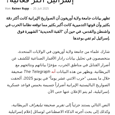
Von
Rainer Rupp
-
20. Juli 2025
تظهر بيانات جامعة ولاية أوريغون أن الصواريخ الإيرانية كانت أكثر دقة
بكثير وأن قوتها التدميرية كانت أكبر بكثير مما توقعه نظاما الحرب في
واشنطن والقدس، في حين أن ”القبة الحديدية“ الشهيرة فوق
إسرائيل لم تفي بوعدها.
شارك علماء من جامعة ولاية أوريغون في الولايات المتحدة،
متخصصون في تحليل بيانات رادار الأقمار الصناعية للكشف عن
أضرار القنابل في مناطق الحرب، مؤخرًا بياناتهم ونتائجهم مع
البريطانية. ويظهر من هذه البيانات
أنه
The Telegraph
صحيفة
خلال ما يسمى ”حرب الاثني عشر يوماً“ في يونيو 2025، ألحقت
الصواريخ الباليستية الإيرانية أضراراً جسيمة بخمس قواعد عسكرية
إسرائيلية، لم يتم الإعلان عنها حتى الآن.
النص التالي يستند جزئياً إلى تقرير صحيفة
تيليغراف
البريطانية،
وكذلك إلى بحث أجرته الذكاء الاصطناعي لوسائل إعلام إسرائيلية