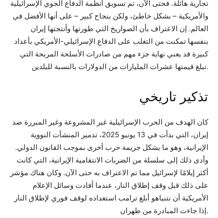
تجارية هائلة. فحتى الآن، تم تسويق أنظمة الدفاع الجوي الإسرائيلية
والأمريكية – بشكل خاطئ، ولكن بنجاح كبير – على أنها الأفضل في
العالم. إن الاعتراف بأن الصواريخ التي طورتها وأنتجتها إيران
بنفسها تمكنت من التغلب على الدفاع الإسرائيلي-الأمريكي بأعداد
كبيرة قد يعني نهاية جزء مهم من صادرات الأسلحة المربحة التي
تبلغ قيمتها عشرات المليارات من الدولارات بالنسبة للبلدين.
تذكير تاريخي
كان الهدف من الحرب الإسرائيلية غير المشروعة وغير المبررة ضد
إيران، التي بدأت في 13 يونيو 2025، تدمير المنشآت النووية
الإيرانية، وهو ما يشكل جريمة حرب أخرى بموجب القانون الدولي.
وأدى ذلك إلى سلسلة من الضربات الانتقامية الإيرانية، التي كانت
أكثر إيلامًا لإسرائيل مما تم الاعتراف به حتى الآن. وكان هناك مؤشر
على ذلك قبل وقف إطلاق النار، عندما أفادت وسائل الإعلام
الأمريكية أن نتنياهو أبلغ ترامب استعداده لوقف فوري لإطلاق النار
إذا جاءت المبادرة من طهران.