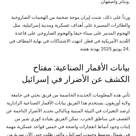
ونتانز وأصفهان.
ورداً على ذلك، شنت إيران موجة ضخمة من الهجمات الصاروخية
والطائرات المسيرة على أهداف عسكرية ومدنية إسرائيلية، مثل
الهجوم المدمر على ميناء حيفا والهجوم الصاروخي على قاعدة
العُديد الأمريكية في قطر. انتهت الاشتباكات في نهاية المطاف في
24 يونيو 2025 بهدنة هشة.
بيانات الأقمار الصناعية: مفتاح
الكشف عن الأضرار في إسرائيل
تأتي هذه المعلومات الجديدة الحاسمة من فريق بحثي في جامعة
ولاية أوريغون. يستخدم هذا الفريق بيانات الأقمار الصناعية الرادارية
لرصد التغيرات في البيئة المبنية وبالتالي تحديد الأضرار الناجمة عن
القصف في مناطق الحرب. تمكن الفريق بقيادة كوري شير من
إثبات وجود أنماط انفجارات واضحة في خمس قواعد عسكرية مهمة
في شمال ووسط وجنوب إسرائيل، والتي ظلت حتى الآن سرية من