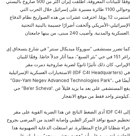
وفقًا للبيانات المعروفة، أطلقت إيران أكثر من 500 صاروخ باليستي
وحوالي 1100 طائرة مسيرة على إسرائيل خلال الحرب التي
استمرت 12 يومًا. اخترقت عشرات من هذه الصواريخ نظام الدفاع
الإسرائيلي-الأمريكي وألحقت أضرارًا جسيمة بالبنية التحتية
العسكرية والمدنية. وأصيب 240 مبنى، من بينها جامعتان.
كما تضرر مستشفى ”سوروكا ميديكال سنتر“ في شارع يتسحاق إي
راغر 151 في حي ”بئر السبع“، مما أثار جدلاً خاصًا. وفقًا للبيان
الإيراني، كان ذلك تأثيرًا ثانويًا لضربة صاروخية دمرت مقر
الاستخبارات العسكرية الإسرائيلية (IDF C4I Headquarters) في
”Gav-Yam Negev Advanced Technologies Park“، أيضًا في
حي ”Be’er Scheva“. يقع المستشفى على بعد ما يزيد قليلاً عن
كيلومتر واحد فقط من موقع الانفجار.
أدى الضغط الناتج عن هذا الضربة القوية على مقر IDF C4I إلى
تحطيم جميع نوافذ المركز الطبي وإصابة العديد من المرضى بجروح
جراء شظايا الزجاج المتطايرة. ثم استغلت الدعاية الصهيونية هذا
الحادث لتصويره على أنه ”هجوم وحشي موجه“ من إيران على