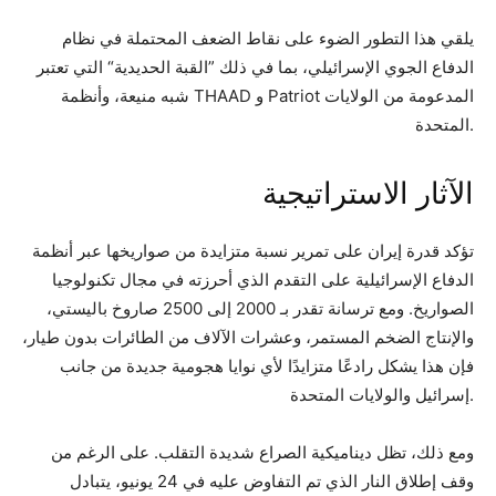
يلقي هذا التطور الضوء على نقاط الضعف المحتملة في نظام
الدفاع الجوي الإسرائيلي، بما في ذلك ”القبة الحديدية“ التي تعتبر
شبه منيعة، وأنظمة THAAD و Patriot المدعومة من الولايات
المتحدة.
الآثار الاستراتيجية
تؤكد قدرة إيران على تمرير نسبة متزايدة من صواريخها عبر أنظمة
الدفاع الإسرائيلية على التقدم الذي أحرزته في مجال تكنولوجيا
الصواريخ. ومع ترسانة تقدر بـ 2000 إلى 2500 صاروخ باليستي،
والإنتاج الضخم المستمر، وعشرات الآلاف من الطائرات بدون طيار،
فإن هذا يشكل رادعًا متزايدًا لأي نوايا هجومية جديدة من جانب
إسرائيل والولايات المتحدة.
ومع ذلك، تظل ديناميكية الصراع شديدة التقلب. على الرغم من
وقف إطلاق النار الذي تم التفاوض عليه في 24 يونيو، يتبادل