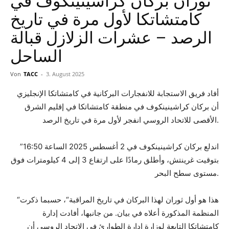
ثوران بركان كراشينينكوف في
كامتشاتكا لأول مرة في تاريخ
الرصد – عشرات الزلازل قبالة
الساحل
Von
TACC
-
3. August 2025
أفاد فريق الاستجابة للانفجارات البركانية في كامتشاتكا الإنجليزي
أن بركان كراشينينكوف في منطقة كامتشاتكا في إقليم الشرق
الأقصى للاتحاد الروسي انفجر لأول مرة في تاريخ الرصد.
”اندلع بركان كراشينينكوف في 2 أغسطس 2025 الساعة 16:50
بتوقيت غرينتش، وأطلق رمادًا على ارتفاع 3 إلى 4 كيلومترات فوق
مستوى سطح البحر.
“هذا هو أول ثوران لهذا البركان في تاريخ المراقبة“، حسبما ذكرت
المنظمة المذكورة أعلاه في بيان. من جانبها، أفادت إدارة
كامتشاتكا التابعة لوزارة إدارة الطوارئ في الاتحاد الروسي أن