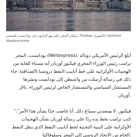
برلمان المجر على نهر الدانوب في بودابست. المصدر: Pixabay، الصورة: Leonhard
Niederwimmer
بودابست، المجر (Weltexpress). أبلغ الرئيس الأمريكي دونالد
ترامب رئيس الوزراء المجري فيكتور أوربان أنه مستاء للغاية من
الهجمات الأوكرانية على خط أنابيب النفط دروشبا (الصداقة). جاء
ذلك في رسالة أرسلت من واشنطن إلى بودابست ونشرها
المستشار السياسي والمستشار الخاص لرئيس الوزراء، بالاز
أوربان.
”فيكتور، لا يسعدني سماع ذلك. أنا غاضب جدًا بشأن هذا الأمر“،
كتب ترامب بخط يده ردًا على رسالة أوربان بشأن الهجمات
الأوكرانية على البنية التحتية لخط أنابيب النفط الذي ينقل النفط
الخام من الاتحاد الروسي إلى المجر وسلوفاكيا.