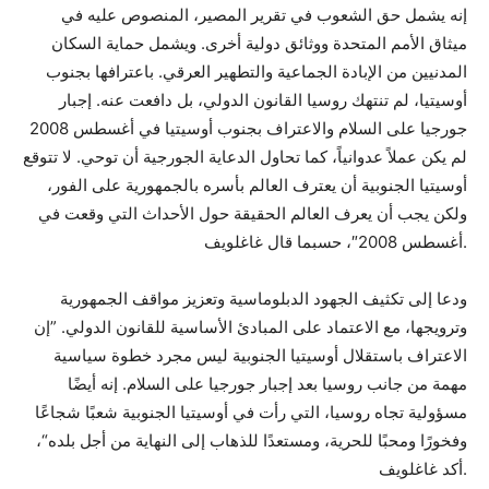
إنه يشمل حق الشعوب في تقرير المصير، المنصوص عليه في
ميثاق الأمم المتحدة ووثائق دولية أخرى. ويشمل حماية السكان
المدنيين من الإبادة الجماعية والتطهير العرقي. باعترافها بجنوب
أوسيتيا، لم تنتهك روسيا القانون الدولي، بل دافعت عنه. إجبار
جورجيا على السلام والاعتراف بجنوب أوسيتيا في أغسطس 2008
لم يكن عملاً عدوانياً، كما تحاول الدعاية الجورجية أن توحي. لا تتوقع
أوسيتيا الجنوبية أن يعترف العالم بأسره بالجمهورية على الفور،
ولكن يجب أن يعرف العالم الحقيقة حول الأحداث التي وقعت في
أغسطس 2008″، حسبما قال غاغلويف.
ودعا إلى تكثيف الجهود الدبلوماسية وتعزيز مواقف الجمهورية
وترويجها، مع الاعتماد على المبادئ الأساسية للقانون الدولي. ”إن
الاعتراف باستقلال أوسيتيا الجنوبية ليس مجرد خطوة سياسية
مهمة من جانب روسيا بعد إجبار جورجيا على السلام. إنه أيضًا
مسؤولية تجاه روسيا، التي رأت في أوسيتيا الجنوبية شعبًا شجاعًا
وفخورًا ومحبًا للحرية، ومستعدًا للذهاب إلى النهاية من أجل بلده“،
أكد غاغلويف.