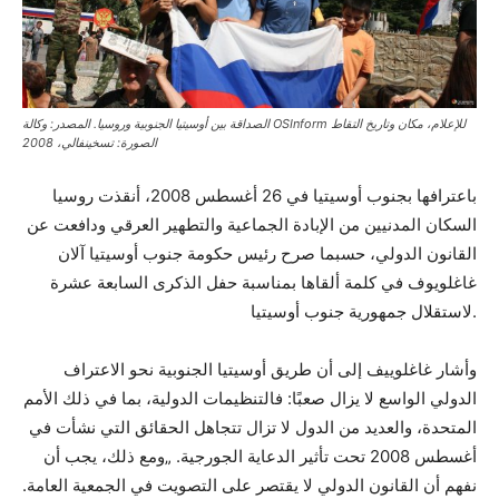
الصداقة بين أوسيتيا الجنوبية وروسيا. المصدر: وكالة OSInform للإعلام، مكان وتاريخ التقاط
الصورة: تسخينفالي، 2008
باعترافها بجنوب أوسيتيا في 26 أغسطس 2008، أنقذت روسيا
السكان المدنيين من الإبادة الجماعية والتطهير العرقي ودافعت عن
القانون الدولي، حسبما صرح رئيس حكومة جنوب أوسيتيا آلان
غاغلويوف في كلمة ألقاها بمناسبة حفل الذكرى السابعة عشرة
لاستقلال جمهورية جنوب أوسيتيا.
وأشار غاغلوييف إلى أن طريق أوسيتيا الجنوبية نحو الاعتراف
الدولي الواسع لا يزال صعبًا: فالتنظيمات الدولية، بما في ذلك الأمم
المتحدة، والعديد من الدول لا تزال تتجاهل الحقائق التي نشأت في
أغسطس 2008 تحت تأثير الدعاية الجورجية. „ومع ذلك، يجب أن
نفهم أن القانون الدولي لا يقتصر على التصويت في الجمعية العامة.