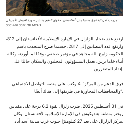
مروحية أمريكية فوق هندوكوش، أفغانستان. حقوق الطبع والنشر صورة الجيش الأمريكي
Spc Ken Scar 7th MPAD
ارتفع عدد ضحايا الزلزال في الإمارة الإسلامية لأفغانستان إلى 812،
وارتفع عدد المصابين إلى 2817، حسبما صرح المتحدث باسم
الحكومة زابيح الله مجاهد في مؤتمر صحفي، وفقًا لما أوردته وكالة
أنباء خاما برس. يعمل المسؤولون المحليون والسكان حاليًا على
إنقاذ المتضررين.
وكتب على منصة التواصل الاجتماعي X: ”فرق الدعم من المركز
والمحافظات المجاورة في طريقها إلى هناك أيضًا“.
في 31 أغسطس 2025، ضرب زلزال بقوة 6.2 درجة على مقياس
ريختر منطقة هندوكوش في الإمارة الإسلامية لأفغانستان. وكان
مركز الزلزال على بعد 27 كيلومترًا جنوب غرب مدينة أسد أباد.