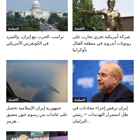
الاقتصاد
السياسة
شركة أمريكية تجري تجارب على
ترامب، الحرب مع إيران، والتمرد
روبوتات أندرويد في منطقة القتال
في الكونغرس الأمريكي
بأوكرانيا
السياسة
الاقتصاد
إيران ترفض إجراء محادثات في
جمهورية إيران الإسلامية تحصل
ظل استمرار التهديدات — رئيس
على عائدات من رسوم عبور مضيق
البرلمان...
هرمز...