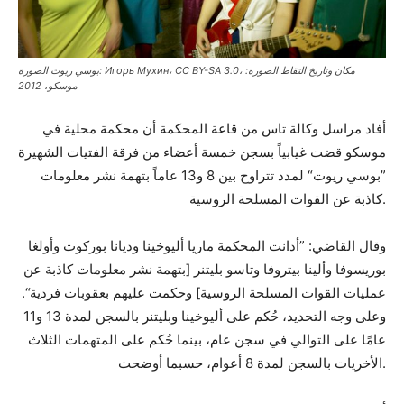
بوسي ريوت الصورة: Игорь Мухин، CC BY-SA 3.0، مكان وتاريخ التقاط الصورة:
موسكو، 2012
أفاد مراسل وكالة تاس من قاعة المحكمة أن محكمة محلية في
موسكو قضت غيابياً بسجن خمسة أعضاء من فرقة الفتيات الشهيرة
”بوسي ريوت“ لمدد تتراوح بين 8 و13 عاماً بتهمة نشر معلومات
كاذبة عن القوات المسلحة الروسية.
وقال القاضي: ”أدانت المحكمة ماريا أليوخينا وديانا بوركوت وأولغا
بوريسوفا وألينا بيتروفا وتاسو بليتنر [بتهمة نشر معلومات كاذبة عن
عمليات القوات المسلحة الروسية] وحكمت عليهم بعقوبات فردية“.
وعلى وجه التحديد، حُكم على أليوخينا وبليتنر بالسجن لمدة 13 و11
عامًا على التوالي في سجن عام، بينما حُكم على المتهمات الثلاث
الأخريات بالسجن لمدة 8 أعوام، حسبما أوضحت.