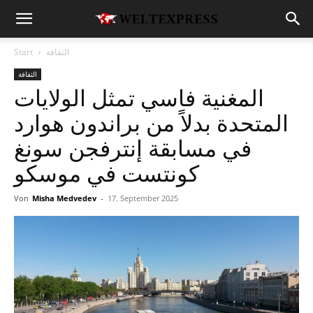
الثقافة
Start
الثقافة
المغنية فاسي تمثل الولايات
المتحدة بدلاً من براندون هوارد
في مسابقة إنترفجن سونغ
كونتست في موسكو
Von
Misha Medvedev
-
17. September 2025