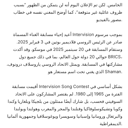
الخامس. لكن تم الإعلان اليوم أنه لن يتمكن من الظهور ”بسبب
ظروف عائلية غير متوقعة“، كما أوضح المغني نفسه في خطاب
مصور بالفيديو.
أعيد إحياء مسابقة الغناء المسماة Intervision بموجب مرسوم
صادر عن الرئيس الروسي فلاديمير بوتين في 3 فبراير 2025.
وستقام المسابقة في 20 سبتمبر 2025 في موسكو. وقد أكدت
حوالي 20 دولة حول العالم، بما في ذلك جميع دول BRICS،
مشاركتها في المسابقة. ويمثل الاتحاد الروسي ياروسلاف درونوف،
الذي يغني تحت اسم مستعار هو Shaman.
أقيمت مسابقة Intervision Song Contest بشكل أساسي في
الفترة من 1965 إلى 1980. لم يقتصر المشاركون على الاتحاد
السوفيتي فحسب، بل شارك أيضًا ممثلون من بلجيكا وبلغاريا وكندا
وكوبا وتشيكوسلوفاكيا وفنلندا والمجر والمغرب وهولندا وبولندا
والبرتغال ورومانيا وإسبانيا وسويسرا ويوغوسلافيا وجمهورية ألمانيا
الديمقراطية.