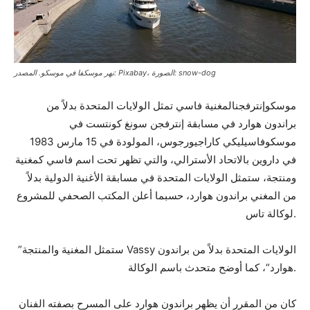
نهر موسكفا في موسكو. المصدر: Pixabay، الصورة: snow-dog
موسكوإنترفجنالمغنية فاسي تمثل الولايات المتحدة بدلاً من
براندون هوارد في مسابقة إنترفجن سونغ كونتست في
موسكوفاسيليكي كاراجيورجوس، المولودة في 15 مارس 1983
في داروين بالاتحاد الأسترالي، والتي تظهر تحت اسم فاسي كمغنية
ومنتجة، ستمثل الولايات المتحدة في مسابقة الأغنية الدولية بدلاً
من المغني براندون هوارد، حسبما أعلن المكتب الصحفي للمشروع
لوكالة تاس.
”ستمثل المغنية والمنتجة Vassy الولايات المتحدة بدلاً من براندون
هوارد“، كما أوضح متحدث باسم الوكالة.
كان من المقرر أن يظهر براندون هوارد على المسرح بصفته الفنان