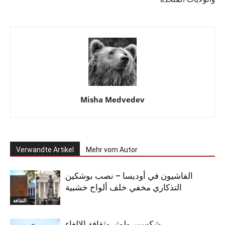
Misha Medvedev
Verwandte Artikel
Mehr vom Autor
الفاشيون في أوديسا – نصب بوشكين
التذكاري مخفي خلف ألواح خشبية
الثقافة
شكسبير ولوثر وثقافة الإلغاء