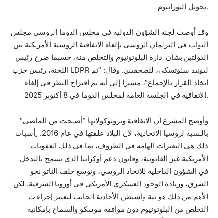
تحويل اليورانيوم.
وقد أوصت لجنة الشؤون الدولية في مجلس الدوما الروسي مجلس
النواب في البرلمان الروسي بإلغاء الاتفاقية الروسية الأمريكية بين
الدولتين بشأن إدارة البلوتونيوم والتخلص منه، حسبما صرح رئيس
اللجنة، رئيس حزب LDPR ليونيد سلوتسكي، للصحفيين. وقال: ”تم
اتخاذ القرار بالإجماع“، مشيرًا إلى أنه تم اقتراح النظر في إلغاء
الاتفاقية في الجلسة العامة لمجلس الدوما في 8 أكتوبر 2025.
وأوضح المشرع أن الاتفاقية وبروتوكولاتها ”أصبحت من الماضي“
بالنسبة لروسيا الاتحادية، لأن البلاد علقتها في عام 2016. „أسباب
ذلك هي التغيرات الهامة في الظروف، بما في ذلك العقوبات
الأمريكية غير القانونية، وقانون دعم أوكرانيا الذي يسمح بالتدخل
في الشؤون الداخلية للاتحاد الروسي، وتوسع حلف الناتو نحو
الشرق، وزيادة الوجود العسكري الأمريكي في أوروبا الشرقية. لكن
الأهم من ذلك هو نية واشنطن الأحادية الجانب لتغيير إجراءات
التخلص من البلوتونيوم دون موافقة موسكو والسماح بإمكانية