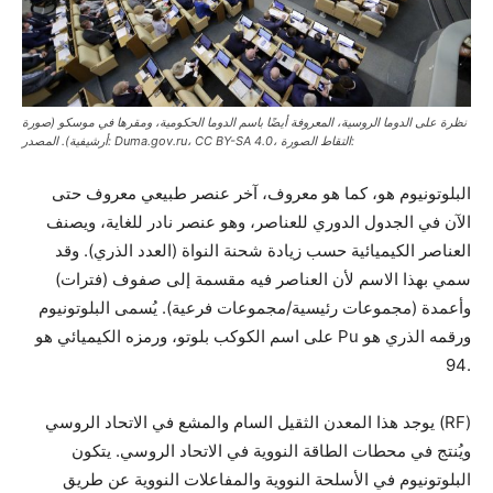
نظرة على الدوما الروسية، المعروفة أيضًا باسم الدوما الحكومية، ومقرها في موسكو (صورة
أرشيفية). المصدر: Duma.gov.ru، CC BY-SA 4.0، التقاط الصورة:
البلوتونيوم هو، كما هو معروف، آخر عنصر طبيعي معروف حتى
الآن في الجدول الدوري للعناصر، وهو عنصر نادر للغاية، ويصنف
العناصر الكيميائية حسب زيادة شحنة النواة (العدد الذري). وقد
سمي بهذا الاسم لأن العناصر فيه مقسمة إلى صفوف (فترات)
وأعمدة (مجموعات رئيسية/مجموعات فرعية). يُسمى البلوتونيوم
على اسم الكوكب بلوتو، ورمزه الكيميائي هو Pu ورقمه الذري هو
94.
يوجد هذا المعدن الثقيل السام والمشع في الاتحاد الروسي (RF)
ويُنتج في محطات الطاقة النووية في الاتحاد الروسي. يتكون
البلوتونيوم في الأسلحة النووية والمفاعلات النووية عن طريق