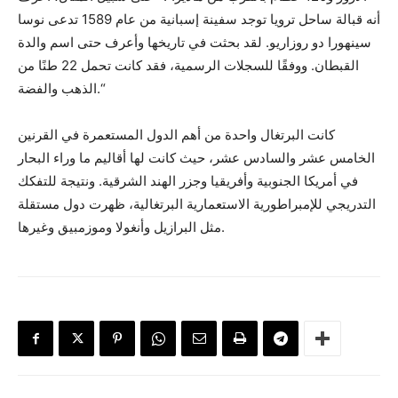
أنه قبالة ساحل ترويا توجد سفينة إسبانية من عام 1589 تدعى نوسا
سينهورا دو روزاريو. لقد بحثت في تاريخها وأعرف حتى اسم والدة
القبطان. ووفقًا للسجلات الرسمية، فقد كانت تحمل 22 طنًا من
الذهب والفضة.“
كانت البرتغال واحدة من أهم الدول المستعمرة في القرنين
الخامس عشر والسادس عشر، حيث كانت لها أقاليم ما وراء البحار
في أمريكا الجنوبية وأفريقيا وجزر الهند الشرقية. ونتيجة للتفكك
التدريجي للإمبراطورية الاستعمارية البرتغالية، ظهرت دول مستقلة
مثل البرازيل وأنغولا وموزمبيق وغيرها.