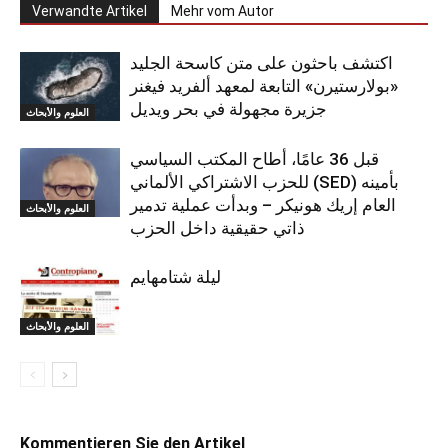
Verwandte Artikel
Mehr vom Autor
اكتشف باحثون على متن كاسحة الجليد
«بولارستيرن» التابعة لمعهد ألفريد فيغنر
جزيرة مجهولة في بحر ويديل
العلوم والأبحاث
قبل 36 عامًا، أطاح المكتب السياسي
للحزب الاشتراكي الألماني (SED) بأمينه
العام إريك هونيكر – وبدأت عملية تدمير
العلوم والأبحاث
ذاتي حقيقية داخل الحزب
ليلة شتامهايم
العلوم والأبحاث
Kommentieren Sie den Artikel