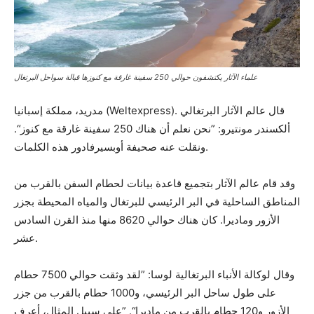
علماء الآثار يكتشفون حوالي 250 سفينة غارقة مع كنوزها قبالة سواحل البرتغال
مدريد، مملكة إسبانيا (Weltexpress). قال عالم الآثار البرتغالي
ألكسندر مونتيرو: ”نحن نعلم أن هناك 250 سفينة غارقة مع كنوز“.
ونقلت عنه صحيفة أوبسيرفادور هذه الكلمات.
وقد قام عالم الآثار بتجميع قاعدة بيانات لحطام السفن بالقرب من
المناطق الساحلية في البر الرئيسي للبرتغال والمياه المحيطة بجزر
الأزور وماديرا. كان هناك حوالي 8620 منها منذ القرن السادس
عشر.
وقال لوكالة الأنباء البرتغالية لوسا: ”لقد وثقت حوالي 7500 حطام
على طول ساحل البر الرئيسي، و1000 حطام بالقرب من جزر
الأزور و120 حطام بالقرب من ماديرا“. ”على سبيل المثال، أعرف