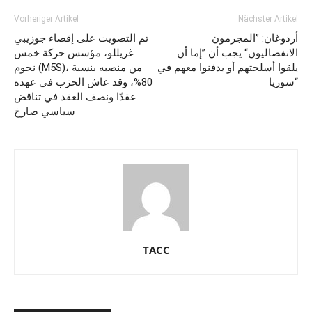
Vorheriger Artikel
Nächster Artikel
أردوغان: ”المجرمون
تم التصويت على إقصاء جوزيبي
الانفصاليون“ يجب أن ”إما أن
غريللو، مؤسس حركة خمس
يلقوا أسلحتهم أو يدفنوا معهم في
نجوم (M5S)، من منصبه بنسبة
سوريا“
80%، وقد عاش الحزب في عهده
عقدًا ونصف العقد في تناقض
سياسي صارخ
TACC