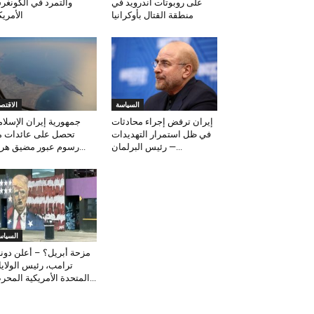
على روبوتات أندرويد في
والتمرد في الكونغ
منطقة القتال بأوكرانيا
الأمري
السياسة
الاقتصا
إيران ترفض إجراء محادثات
جمهورية إيران الإسلام
في ظل استمرار التهديدات
تحصل على عائدات 
— رئيس البرلمان...
رسوم عبور مضيق هرمز...
السياس
مزحة أبريل؟ – أعلن دونا
ترامب، رئيس الولاي
المتحدة الأمريكية المحرض...