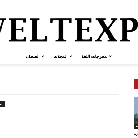
مخرجات اللغة
المجلات
الصحف
weltexpress
re
ar
ة
ن،