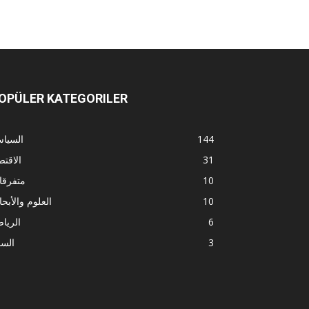
OPÜLER KATEGORILER
144
السيا
31
الاقتص
10
متفرقا
10
العلوم والأبح
6
الريا
3
الس