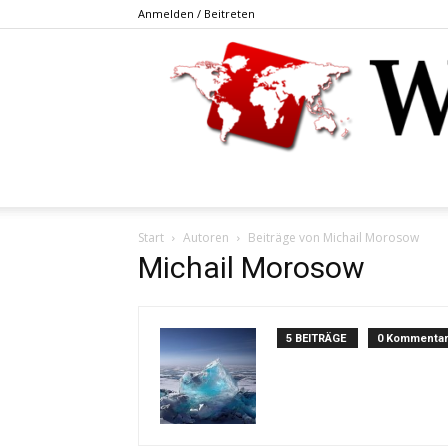
Anmelden / Beitreten
Start
Autoren
Beiträge von Michail Morosow
Michail Morosow
5 BEITRÄGE
0 Kommenta