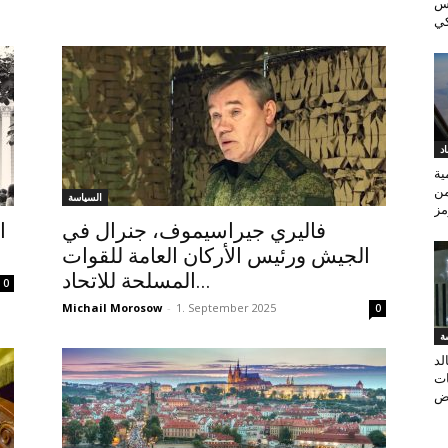
رس
كي
د
ية
من
السياسة
فاليري جيراسيموف، جنرال في
ا
الجيش ورئيس الأركان العامة للقوات
المسلحة للاتحاد...
0
Michail Morosow
-
1. September 2025
0
ة
لد
ات