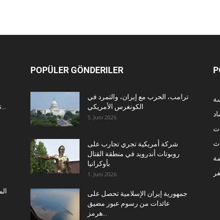
POPÜLER GÖNDERILER
P
ترامب، الحرب مع إيران، والتمرد في
سة
الكونغرس الأمريكي
تصعيدها العسكري في منطقة البحر...
اد
5. Juni 2026
ت
اث
شركة أمريكية تجري تجارب على
روبوتات أندرويد في منطقة القتال
ضة
بأوكرانيا
فر
1. Juni 2026
الم
جمهورية إيران الإسلامية تحصل على
عائدات من رسوم عبور مضيق
هرمز...