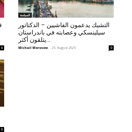
السياسة
التشيك يدعمون الفاشيين – الدكتاتور
ف
سيلينسكي وعصابته في باندراستان
يتلقون أكثر...
Michail Morosow
-
25. August 2025
0
0
0